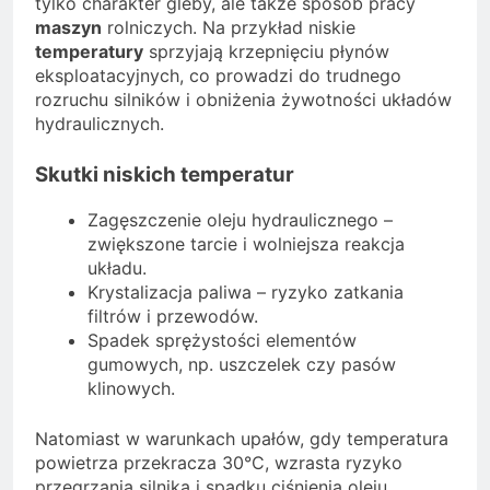
tylko charakter gleby, ale także sposób pracy
maszyn
rolniczych. Na przykład niskie
temperatury
sprzyjają krzepnięciu płynów
eksploatacyjnych, co prowadzi do trudnego
rozruchu silników i obniżenia żywotności układów
hydraulicznych.
Skutki niskich temperatur
Zagęszczenie oleju hydraulicznego –
zwiększone tarcie i wolniejsza reakcja
układu.
Krystalizacja paliwa – ryzyko zatkania
filtrów i przewodów.
Spadek sprężystości elementów
gumowych, np. uszczelek czy pasów
klinowych.
Natomiast w warunkach upałów, gdy temperatura
powietrza przekracza 30°C, wzrasta ryzyko
przegrzania silnika i spadku ciśnienia oleju.