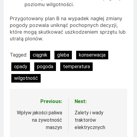
poziomu wilgotności.
Przygotowany plan B na wypadek nagłej zmiany
pogody pozwala uniknąć pochopnych decyzji,
które mogą skutkować uszkodzeniem sprzętu lub
utratą plonów.
Tagged:
ciągnik
gleba
konserwacja
opady
pogoda
temperatura
wilgotność
Previous:
Next:
Nawigacja
wpisu
Wpływ jakości paliwa
Zalety i wady
na żywotność
traktorów
maszyn
elektrycznych