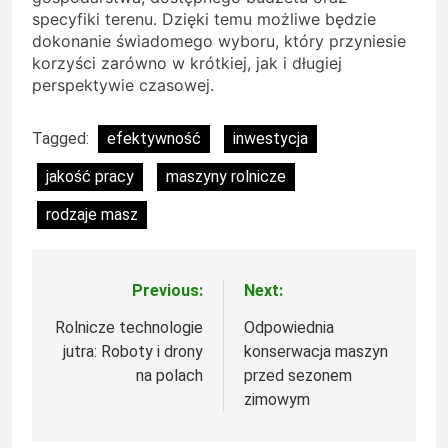
specyfiki terenu. Dzięki temu możliwe będzie
dokonanie świadomego wyboru, który przyniesie
korzyści zarówno w krótkiej, jak i długiej
perspektywie czasowej.
Tagged:
efektywność
inwestycja
jakość pracy
maszyny rolnicze
rodzaje masz
Previous:
Next:
Nawigacja
wpisu
Rolnicze technologie
Odpowiednia
jutra: Roboty i drony
konserwacja maszyn
na polach
przed sezonem
zimowym