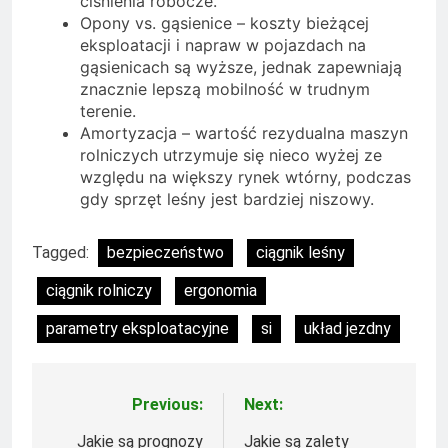
ciśnienia robocze.
Opony vs. gąsienice – koszty bieżącej
eksploatacji i napraw w pojazdach na
gąsienicach są wyższe, jednak zapewniają
znacznie lepszą mobilność w trudnym
terenie.
Amortyzacja – wartość rezydualna maszyn
rolniczych utrzymuje się nieco wyżej ze
względu na większy rynek wtórny, podczas
gdy sprzęt leśny jest bardziej niszowy.
Tagged:
bezpieczeństwo
ciągnik leśny
ciągnik rolniczy
ergonomia
parametry eksploatacyjne
si
układ jezdny
Previous:
Next:
Nawigacja
wpisu
Jakie są prognozy
Jakie są zalety