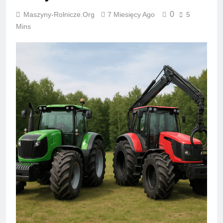
0
Maszyny-Rolnicze.org
7 Miesięcy Ago
5
Mins