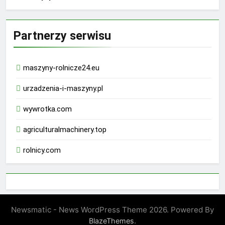
Partnerzy serwisu
maszyny-rolnicze24.eu
urzadzenia-i-maszyny.pl
wywrotka.com
agriculturalmachinery.top
rolnicy.com
rhino 9000 male enhancement pills reviews
Newsmatic - News WordPress Theme 2026. Powered By
drachen male enhancement amazon
.
BlazeThemes