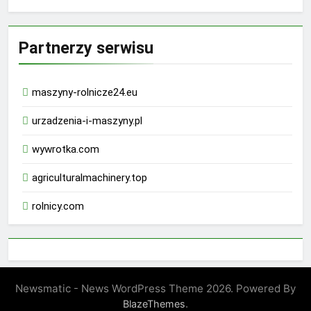
Partnerzy serwisu
maszyny-rolnicze24.eu
urzadzenia-i-maszyny.pl
wywrotka.com
agriculturalmachinery.top
rolnicy.com
rhino 9000 male enhancement pills reviews
Newsmatic - News WordPress Theme 2026. Powered By
drachen male enhancement amazon
.
BlazeThemes