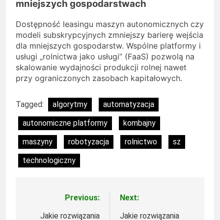
mniejszych gospodarstwach
Dostępność leasingu maszyn autonomicznych czy
modeli subskrypcyjnych zmniejszy barierę wejścia
dla mniejszych gospodarstw. Wspólne platformy i
usługi „rolnictwa jako usługi” (FaaS) pozwolą na
skalowanie wydajności produkcji rolnej nawet
przy ograniczonych zasobach kapitałowych.
Tagged:
algorytmy
automatyzacja
autonomiczne platformy
kombajny
maszyny
robotyzacja
rolnictwo
sz
technologiczny
Previous:
Next:
Nawigacja
wpisu
Jakie rozwiązania
Jakie rozwiązania