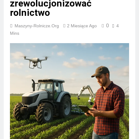
zrewolucjonizować
rolnictwo
0
Maszyny-Rolnicze.org
2 Miesiące Ago
4
Mins