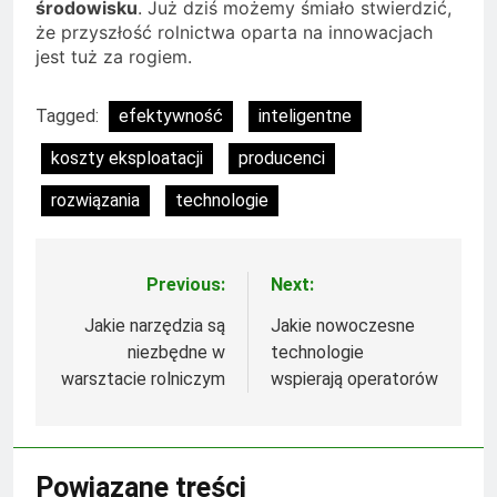
środowisku
. Już dziś możemy śmiało stwierdzić,
że przyszłość rolnictwa oparta na innowacjach
jest tuż za rogiem.
Tagged:
efektywność
inteligentne
koszty eksploatacji
producenci
rozwiązania
technologie
Previous:
Next:
Nawigacja
wpisu
Jakie narzędzia są
Jakie nowoczesne
niezbędne w
technologie
warsztacie rolniczym
wspierają operatorów
Powiązane treści