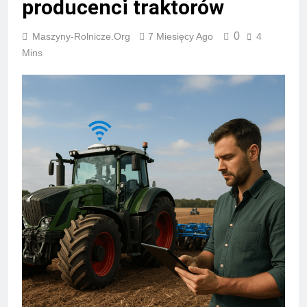
producenci traktorów
0
Maszyny-Rolnicze.org
7 Miesięcy Ago
4
Mins