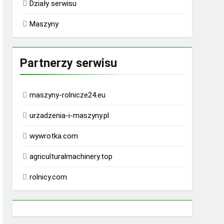
Działy serwisu
Maszyny
Partnerzy serwisu
maszyny-rolnicze24.eu
urzadzenia-i-maszyny.pl
wywrotka.com
agriculturalmachinery.top
rolnicy.com
rhino 9000 male enhancement pills reviews