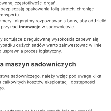
owanej częstotliwości drgań.
ezpieczają opakowania folią stretch, chroniąc
ransportu.
amery i algorytmy rozpoznawania barw, aby oddzielić
 przykład
innowacje
w sadownictwie.
ły sortujące z regulowaną wysokością zapewniają
rzypadku dużych sadów warto zainwestować w linie
o usprawnia proces logistyczny.
cja maszyn sadowniczych
stwa sadowniczego, należy wziąć pod uwagę kilka
 całkowitych kosztów eksploatacji, dostępności
go.