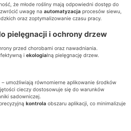
ość, że młode rośliny mają odpowiedni dostęp do
 zwrócić uwagę na
automatyzacja
procesów siewu,
udzkich oraz zoptymalizowanie czasu pracy.
o pielęgnacji i ochrony drzew
chrony przed chorobami oraz nawadniania.
efektywną i
ekologia
lną pielęgnację drzew.
 – umożliwiają równomierne aplikowanie środków
objętości cieczy dostosowuje się do warunków
iki sadowniczej.
 precyzyjną
kontrola
obszaru aplikacji, co minimalizuje