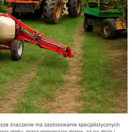
ze znaczenie ma zastosowanie specjalistycznych
ia gleby, przez pielęgnację drzew, aż po zbiór i