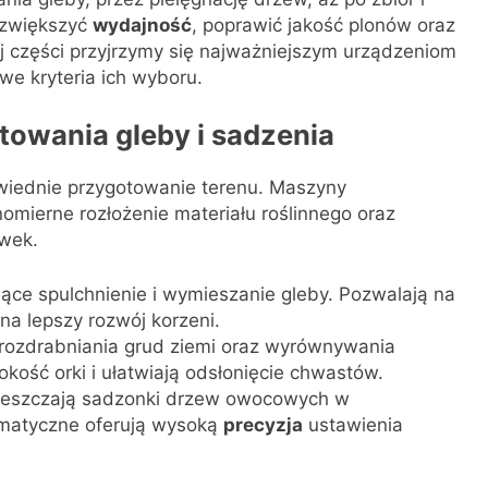
 zwiększyć
wydajność
, poprawić jakość plonów oraz
ej części przyjrzymy się najważniejszym urządzeniom
 kryteria ich wyboru.
owania gleby i sadzenia
wiednie przygotowanie terenu. Maszyny
mierne rozłożenie materiału roślinnego oraz
wek.
ące spulchnienie i wymieszanie gleby. Pozwalają na
na lepszy rozwój korzeni.
 rozdrabniania grud ziemi oraz wyrównywania
okość orki i ułatwiają odsłonięcie chwastów.
mieszczają sadzonki drzew owocowych w
matyczne oferują wysoką
precyzja
ustawienia