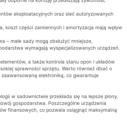
iały odporne na korozję przedłużają żywotność
entów eksploatacyjnych oraz sieć autoryzowanych
a, koszt części zamiennych i amortyzacja mają wpływ
wa – małe sady mogą obsłużyć mniejsze,
spodarstwa wymagają wyspecjalizowanych urządzeń.
elementów, a także kontrola stanu opon i układów
sokiej sprawności sprzętu. Warto również dbać o
 zaawansowaną elektroniką, co gwarantuje
ogii w sadownictwie przekłada się na lepsze plony,
ozwój gospodarstwa. Poszczególne urządzenia
obów finansowych, co pozwala osiągnąć maksymalną