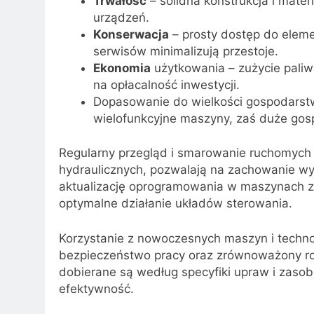
Trwałość
– solidna konstrukcja i mater
urządzeń.
Konserwacja
– prosty dostęp do elem
serwisów minimalizują przestoje.
Ekonomia
użytkowania – zużycie paliw
na opłacalność inwestycji.
Dopasowanie do wielkości gospodarst
wielofunkcyjne maszyny, zaś duże go
Regularny przegląd i smarowanie ruchomych 
hydraulicznych, pozwalają na zachowanie wy
aktualizację oprogramowania w maszynach z
optymalne działanie układów sterowania.
Korzystanie z nowoczesnych maszyn i technol
bezpieczeństwo pracy oraz zrównoważony r
dobierane są według specyfiki upraw i zas
efektywność.