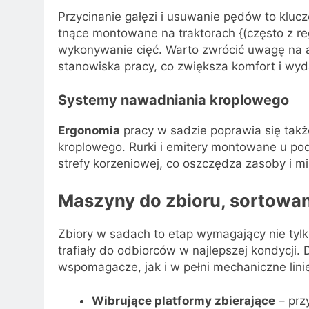
Przycinanie gałęzi i usuwanie pędów to klu
tnące montowane na traktorach {(często z reg
wykonywanie cięć. Warto zwrócić uwagę na
stanowiska pracy, co zwiększa komfort i wyd
Systemy nawadniania kroplowego
Ergonomia
pracy w sadzie poprawia się ta
kroplowego. Rurki i emitery montowane u p
strefy korzeniowej, co oszczędza zasoby i m
Maszyny do zbioru, sortowa
Zbiory w sadach to etap wymagający nie tylko
trafiały do odbiorców w najlepszej kondycji
wspomagacze, jak i w pełni mechaniczne linie
Wibrujące platformy zbierające
– prz