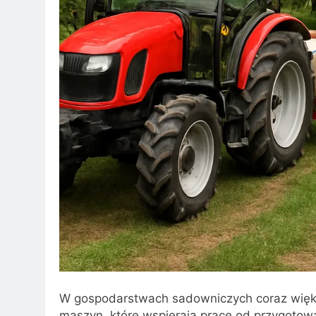
W gospodarstwach sadowniczych coraz więks
maszyn, które wspierają prace od przygotowan