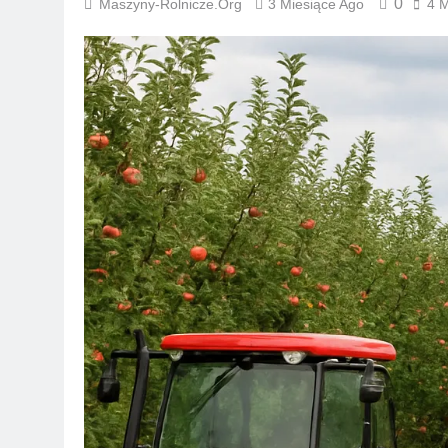
0
Maszyny-Rolnicze.org
3 Miesiące Ago
4 M