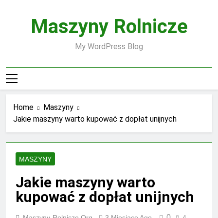
Skip
to
Maszyny Rolnicze
content
My WordPress Blog
Home
Maszyny
Jakie maszyny warto kupować z dopłat unijnych
MASZYNY
Jakie maszyny warto
kupować z dopłat unijnych
0
Maszyny-Rolnicze.org
3 Miesiące Ago
4