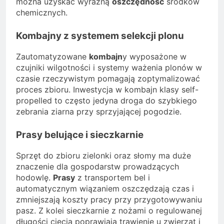
można uzyskać wyraźną
oszczędność
środków
chemicznych.
Kombajny z systemem selekcji plonu
Zautomatyzowane
kombajn
y wyposażone w
czujniki wilgotności i systemy ważenia plonów w
czasie rzeczywistym pomagają zoptymalizować
proces zbioru. Inwestycja w kombajn klasy self-
propelled to często jedyna droga do szybkiego
zebrania ziarna przy sprzyjającej pogodzie.
Prasy belujące i sieczkarnie
Sprzęt do zbioru zielonki oraz słomy ma duże
znaczenie dla gospodarstw prowadzących
hodowlę.
Prasy
z transportem bel i
automatycznym wiązaniem oszczędzają czas i
zmniejszają koszty pracy przy przygotowywaniu
pasz. Z kolei sieczkarnie z nożami o regulowanej
długości cięcia poprawiają trawienie u zwierząt i