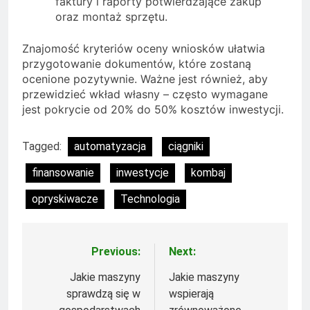
faktury i raporty potwierdzające zakup
oraz montaż sprzętu.
Znajomość kryteriów oceny wniosków ułatwia
przygotowanie dokumentów, które zostaną
ocenione pozytywnie. Ważne jest również, aby
przewidzieć wkład własny – często wymagane
jest pokrycie od 20% do 50% kosztów inwestycji.
Tagged:
automatyzacja
ciągniki
finansowanie
inwestycje
kombaj
opryskiwacze
Technologia
Previous:
Next:
Nawigacja
wpisu
Jakie maszyny
Jakie maszyny
sprawdzą się w
wspierają