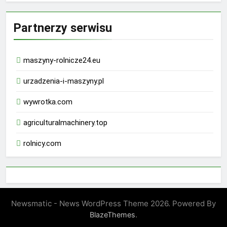
Partnerzy serwisu
maszyny-rolnicze24.eu
urzadzenia-i-maszyny.pl
wywrotka.com
agriculturalmachinery.top
rolnicy.com
rhino 9000 male enhancement pills reviews
Newsmatic - News WordPress Theme 2026. Powered By
drachen male enhancement amazon
.
BlazeThemes
How Erectile Dysfunction Pills Without Prescription Work