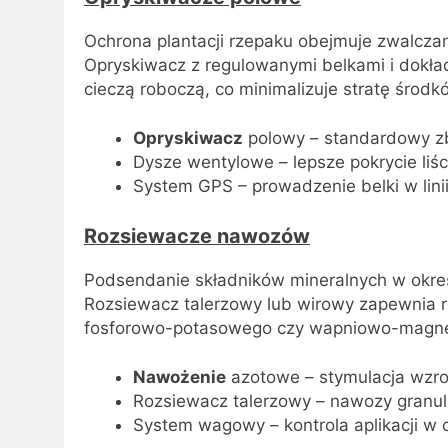
Ochrona plantacji rzepaku obejmuje zwalcza
Opryskiwacz z regulowanymi belkami i dokła
cieczą roboczą, co minimalizuje stratę środk
Opryskiwacz
polowy – standardowy zb
Dysze wentylowe – lepsze pokrycie liśc
System GPS – prowadzenie belki w lini
Rozsiewacze nawozów
Podsendanie składników mineralnych w okres
Rozsiewacz talerzowy lub wirowy zapewnia 
fosforowo-potasowego czy wapniowo-magn
Nawożenie
azotowe – stymulacja wzr
Rozsiewacz talerzowy – nawozy granu
System wagowy – kontrola aplikacji w 