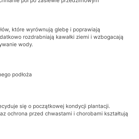
lchnianie pól po zasiewie przedzimowym
ałów, które wyrównują glebę i poprawiają
odatkowo rozdrabniają kawałki ziemi i wzbogacają
mywanie wody.
onego podłoża
yduje się o początkowej kondycji plantacji.
z ochrona przed chwastami i chorobami kształtują