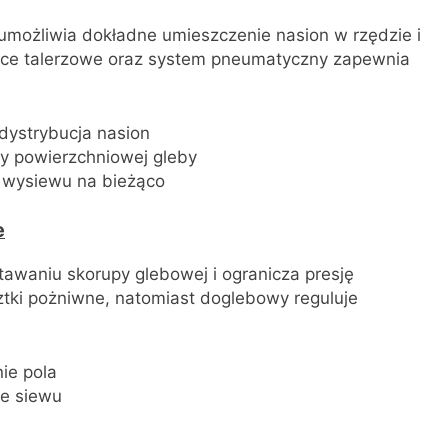
możliwia dokładne umieszczenie nasion w rzędzie i
ice talerzowe oraz system pneumatyczny zapewnia
dystrybucja nasion
wy powierzchniowej gleby
 wysiewu na bieżąco
e
awaniu skorupy glebowej i ogranicza presję
tki pożniwne, natomiast doglebowy reguluje
ie pola
e siewu