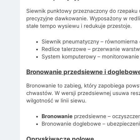
Siewnik punktowy przeznaczony do rzepaku u
precyzyjne dawkowanie. Wyposażony w redl
stałe tempo wysiewu i redukuje przestoje.
Siewnik pneumatyczny – równomierna 
Redlice talerzowe – przerwanie warst
System komputerowy – monitorowanie
Bronowanie przedsiewne i doglebow
Bronowanie to zabieg, który zapobiega powst
chwastów. W wersji przedsiewnej usuwa resz
wilgotność w linii siewu.
Bronowanie
przedsiewne – oczyszczen
Bronowanie doglebowe – ubezpieczeni
Opryskiwacze polowe