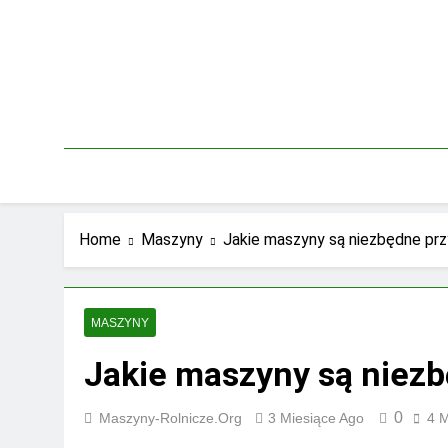
Skip
to
content
Home
Maszyny
Jakie maszyny są niezbędne prz
MASZYNY
Jakie maszyny są niezb
0
Maszyny-Rolnicze.org
3 Miesiące Ago
4 M