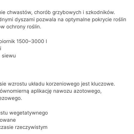
nie chwastów, chorób grzybowych i szkodników.
dnymi dyszami pozwala na optymalne pokrycie roślin
ów ochrony roślin.
iornik 1500–3000 l
i
i siewu
ie wzrostu układu korzeniowego jest kluczowe.
równomierną aplikację nawozu azotowego,
ezowego.
ostu wegetatywnego
lowane
czasie rzeczywistym