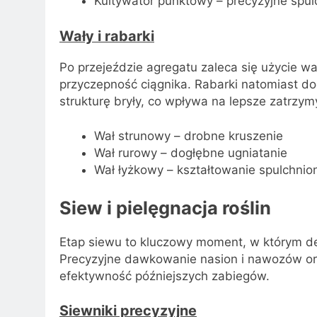
Kultywator punktowy – precyzyjne spu
Wały i rabarki
Po przejeździe agregatu zaleca się użycie w
przyczepność ciągnika. Rabarki natomiast d
strukturę bryły, co wpływa na lepsze zatrzy
Wał strunowy – drobne kruszenie
Wał rurowy – dogłębne ugniatanie
Wał łyżkowy – kształtowanie spulchni
Siew i pielęgnacja roślin
Etap siewu to kluczowy moment, w którym dec
Precyzyjne dawkowanie nasion i nawozów ora
efektywność późniejszych zabiegów.
Siewniki precyzyjne