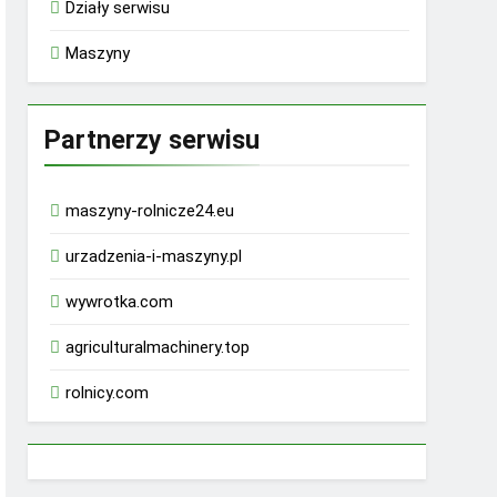
Działy serwisu
Maszyny
Partnerzy serwisu
maszyny-rolnicze24.eu
urzadzenia-i-maszyny.pl
wywrotka.com
agriculturalmachinery.top
rolnicy.com
rhino 9000 male enhancement pills reviews