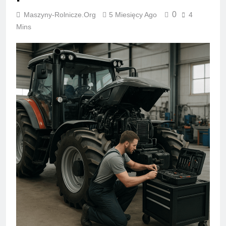
0
Maszyny-Rolnicze.org
5 Miesięcy Ago
4
Mins