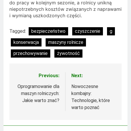
do pracy w kolejnym sezonie, a rolnicy unikną
niepotrzebnych kosztów związanych z naprawami
i wymianą uszkodzonych części.
Tagged:
bezpieczeństwo
czyszczenie
g
konserwacja
maszyny rolnicze
przechowywanie
żywotność
Previous:
Next:
Nawigacja
wpisu
Oprogramowanie dla
Nowoczesne
maszyn rolniczych:
kombajny:
Jakie warto znać?
Technologie, które
warto poznać