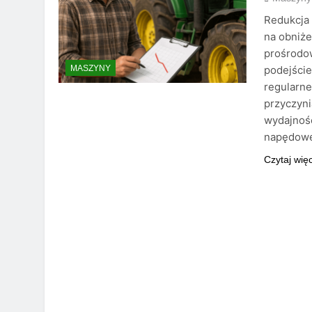
Redukcja 
na obniże
prośrodo
podejście
MASZYNY
regularne
przyczyni
wydajnośc
napędowe
Czytaj wię