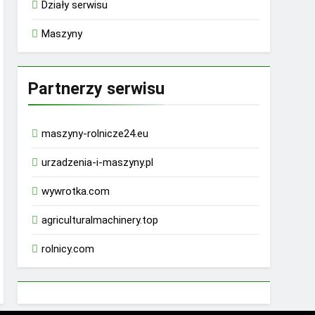
Działy serwisu
Maszyny
Partnerzy serwisu
maszyny-rolnicze24.eu
urzadzenia-i-maszyny.pl
wywrotka.com
agriculturalmachinery.top
rolnicy.com
rhino 9000 male enhancement pills reviews