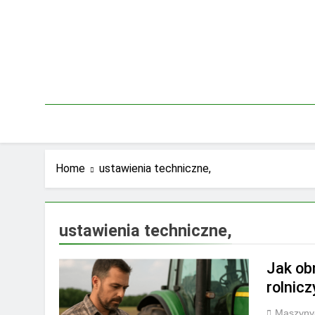
Skip
to
content
Home
ustawienia techniczne,
ustawienia techniczne,
Jak ob
rolnic
Maszyny