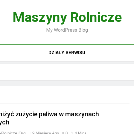
Maszyny Rolnicze
My WordPress Blog
DZIAŁY SERWISU
niżyć zużycie paliwa w maszynach
zych
-Rolnicze.org
9 Miesięcy Ago
0
4 Mins