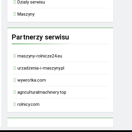
Działy serwisu
Maszyny
Partnerzy serwisu
maszyny-rolnicze24.eu
urzadzenia-i-maszyny.pl
wywrotka.com
agriculturalmachinery.top
rolnicy.com
rhino 9000 male enhancement pills reviews