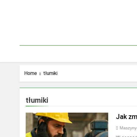
Skip
to
content
Home
tłumiki
tłumiki
Jak zm
Maszyny