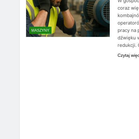
W gospod
coraz wi
kombajnó
operatoró
pracy na 
MASZYNY
dźwięku 
redukcji.
Czytaj wię