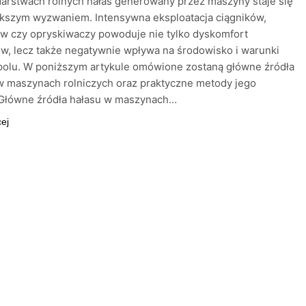
arstwach rolnych hałas generowany przez maszyny staje się
ększym wyzwaniem. Intensywna eksploatacja ciągników,
w czy opryskiwaczy powoduje nie tylko dyskomfort
w, lecz także negatywnie wpływa na środowisko i warunki
polu. W poniższym artykule omówione zostaną główne źródła
w maszynach rolniczych oraz praktyczne metody jego
 Główne źródła hałasu w maszynach…
cej