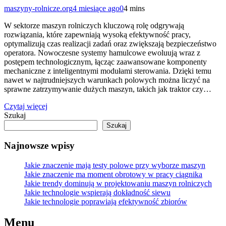
maszyny-rolnicze.org
4 miesiące ago
0
4 mins
W sektorze maszyn rolniczych kluczową rolę odgrywają
rozwiązania, które zapewniają wysoką efektywność pracy,
optymalizują czas realizacji zadań oraz zwiększają bezpieczeństwo
operatora. Nowoczesne systemy hamulcowe ewoluują wraz z
postępem technologicznym, łącząc zaawansowane komponenty
mechaniczne z inteligentnymi modułami sterowania. Dzięki temu
nawet w najtrudniejszych warunkach polowych można liczyć na
sprawne zatrzymywanie dużych maszyn, takich jak traktor czy…
Czytaj więcej
Szukaj
Szukaj
Najnowsze wpisy
Jakie znaczenie mają testy polowe przy wyborze maszyn
Jakie znaczenie ma moment obrotowy w pracy ciągnika
Jakie trendy dominują w projektowaniu maszyn rolniczych
Jakie technologie wspierają dokładność siewu
Jakie technologie poprawiają efektywność zbiorów
Menu