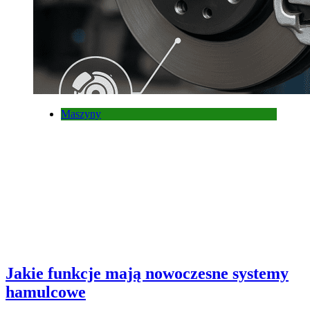
Maszyny
Jakie funkcje mają nowoczesne systemy
hamulcowe