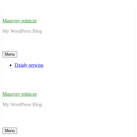
Skip
to
content
Maszyny rolnicze
My WordPress Blog
Menu
Działy serwisu
Maszyny rolnicze
My WordPress Blog
Menu