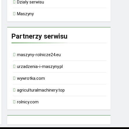
Działy serwisu
Maszyny
Partnerzy serwisu
maszyny-rolnicze24.eu
urzadzenia-i-maszyny.pl
wywrotka.com
agriculturalmachinery.top
rolnicy.com
rhino 9000 male enhancement pills reviews