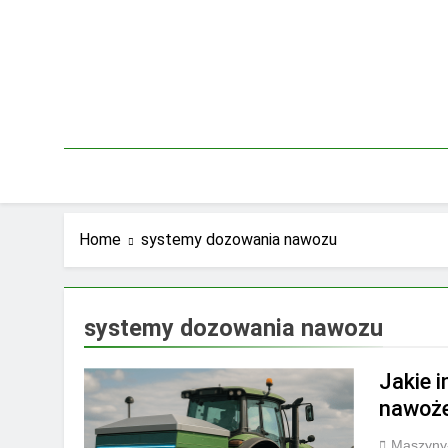
Skip
to
content
Home
systemy dozowania nawozu
systemy dozowania nawozu
Jakie 
nawoże
Maszyny