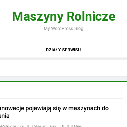
Maszyny Rolnicze
My WordPress Blog
DZIAŁY SERWISU
innowacje pojawiają się w maszynach do
nia
-Rolnicze.org
8 Miesięcy Ago
0
4 Mins