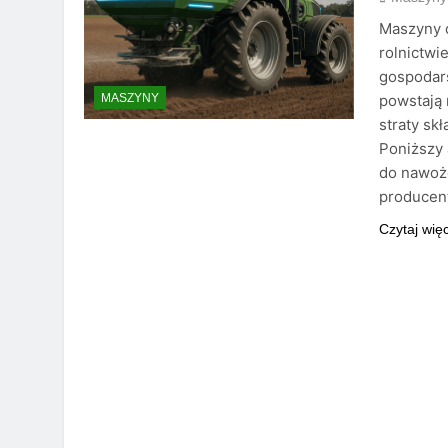
Maszyny 
rolnictwi
gospodar
powstają 
MASZYNY
straty sk
Poniższy
do nawoże
producen
Czytaj wię