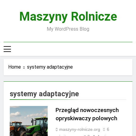
Skip
to
Maszyny Rolnicze
content
My WordPress Blog
Home
systemy adaptacyjne
systemy adaptacyjne
Przegląd nowoczesnych
opryskiwaczy polowych
maszyny-rolnicze.org
6