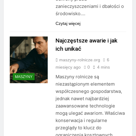
zanieczyszczeniami i dbałości o
środowisko….
Czytaj więcej
Najczęstsze awarie i jak
ich unikać
maszyny-rolnicze.org
6
miesięcy ago
0
4 mins
Maszyny rolnicze są
MASZYNY
niezastąpionym elementem
współczesnego gospodarstwa,
jednak nawet najbardziej
zaawansowane technologie
mogą ulegać awariom. Właściwa
konserwacja i regularne
przeglądy to klucz do
ograniczenia kosztownych