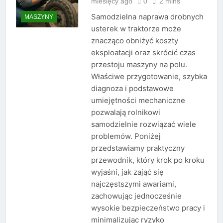
miesięcy ago
0
2 mins
Samodzielna naprawa drobnych
MASZYNY
usterek w traktorze może
znacząco obniżyć koszty
eksploatacji oraz skrócić czas
przestoju maszyny na polu.
Właściwe przygotowanie, szybka
diagnoza i podstawowe
umiejętności mechaniczne
pozwalają rolnikowi
samodzielnie rozwiązać wiele
problemów. Poniżej
przedstawiamy praktyczny
przewodnik, który krok po kroku
wyjaśni, jak zająć się
najczęstszymi awariami,
zachowując jednocześnie
wysokie bezpieczeństwo pracy i
minimalizując ryzyko