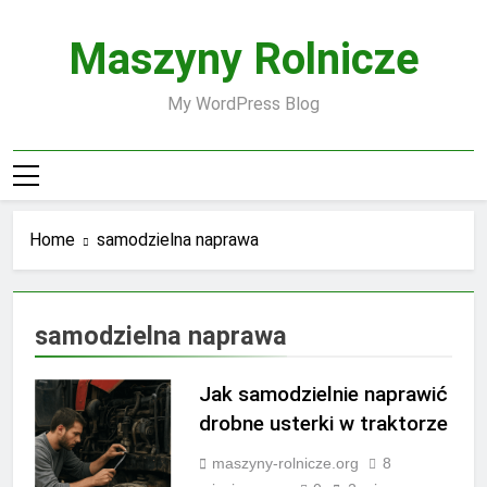
Skip
to
Maszyny Rolnicze
content
My WordPress Blog
Home
samodzielna naprawa
samodzielna naprawa
Jak samodzielnie naprawić
drobne usterki w traktorze
maszyny-rolnicze.org
8