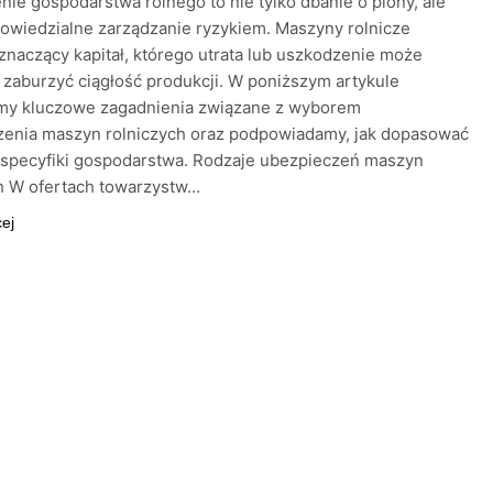
ie gospodarstwa rolnego to nie tylko dbanie o plony, ale
owiedzialne zarządzanie ryzykiem. Maszyny rolnicze
znaczący kapitał, którego utrata lub uszkodzenie może
zaburzyć ciągłość produkcji. W poniższym artykule
amy kluczowe zagadnienia związane z wyborem
zenia maszyn rolniczych oraz podpowiadamy, jak dopasować
 specyfiki gospodarstwa. Rodzaje ubezpieczeń maszyn
h W ofertach towarzystw…
cej