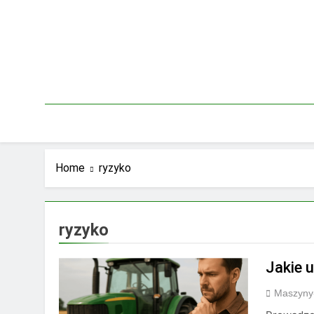
Skip
to
content
Home
ryzyko
ryzyko
Jakie 
Maszyny