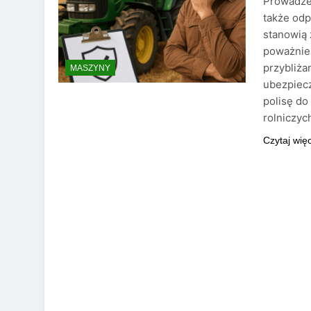
Prowadzen
także odp
stanowią 
poważnie 
przybliż
MASZYNY
ubezpiec
polisę do
rolniczyc
Czytaj wię