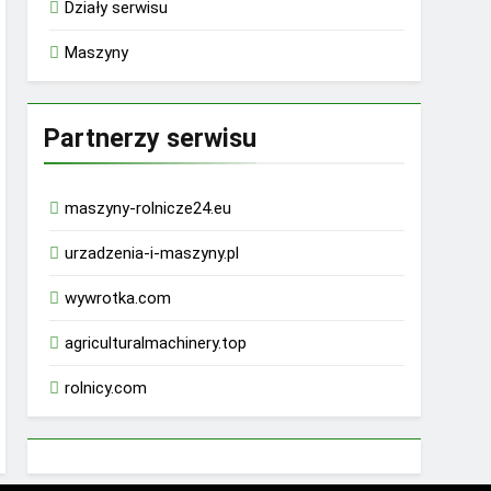
Działy serwisu
Maszyny
Partnerzy serwisu
maszyny-rolnicze24.eu
urzadzenia-i-maszyny.pl
wywrotka.com
agriculturalmachinery.top
rolnicy.com
rhino 9000 male enhancement pills reviews