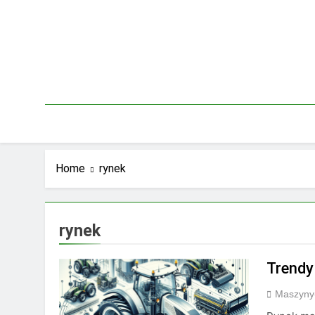
Skip
to
content
Home
rynek
rynek
Trendy
Maszyny