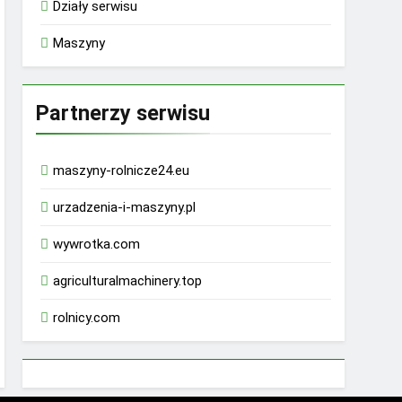
Działy serwisu
Maszyny
Partnerzy serwisu
maszyny-rolnicze24.eu
urzadzenia-i-maszyny.pl
wywrotka.com
agriculturalmachinery.top
rolnicy.com
rhino 9000 male enhancement pills reviews