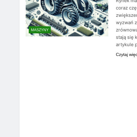
Rynek mas
coraz czę
zwiększen
wyzwań zw
zrównowa
MASZYNY
stają się
artykule 
Czytaj wię