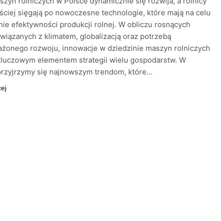
zyn rolniczych w Polsce dynamicznie się rozwija, a rolnicy
ściej sięgają po nowoczesne technologie, które mają na celu
ie efektywności produkcji rolnej. W obliczu rosnących
iązanych z klimatem, globalizacją oraz potrzebą
żonego rozwoju, innowacje w dziedzinie maszyn rolniczych
 kluczowym elementem strategii wielu gospodarstw. W
przyjrzymy się najnowszym trendom, które…
cej