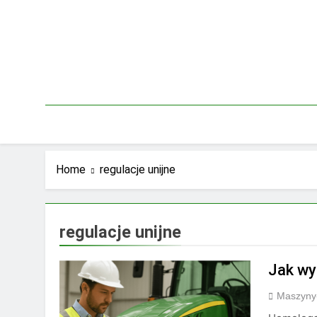
Skip
to
content
Home
regulacje unijne
regulacje unijne
Jak wy
Maszyny