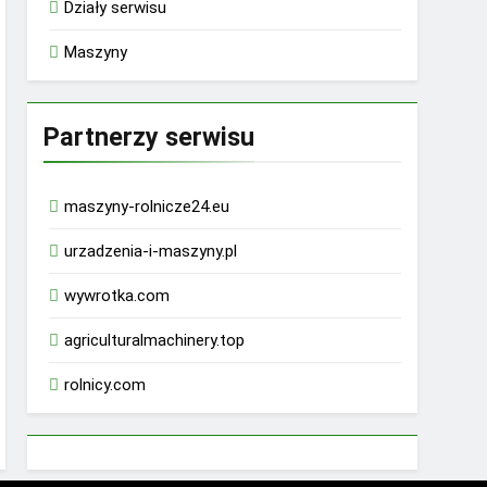
Działy serwisu
Maszyny
Partnerzy serwisu
maszyny-rolnicze24.eu
urzadzenia-i-maszyny.pl
wywrotka.com
agriculturalmachinery.top
rolnicy.com
rhino 9000 male enhancement pills reviews