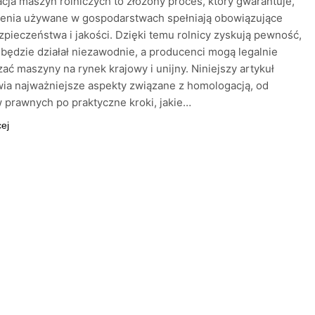
ja maszyn rolniczych to złożony proces, który gwarantuje,
zenia używane w gospodarstwach spełniają obowiązujące
pieczeństwa i jakości. Dzięki temu rolnicy zyskują pewność,
 będzie działał niezawodnie, a producenci mogą legalnie
ć maszyny na rynek krajowy i unijny. Niniejszy artykuł
ia najważniejsze aspekty związane z homologacją, od
prawnych po praktyczne kroki, jakie…
cej