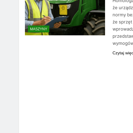
Homologac
że urząd
normy bez
że sprzęt
wprowadza
MASZYNY
przedstaw
wymogów 
Czytaj wię