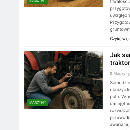
trwałość 
MASZYNY
przygotow
uwzględn
Przygotow
gruntow
Czytaj wię
Jak sa
trakto
Maszyny
Samodzie
obniżyć k
polu. Wła
umiejętno
MASZYNY
rozwiązać
przewodni
awariami,