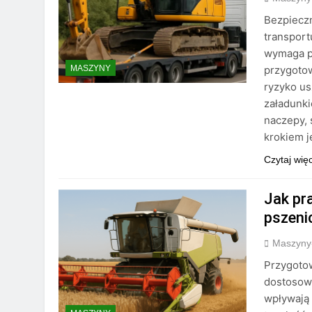
Bezpiecz
transport
wymaga p
przygoto
MASZYNY
ryzyko u
załadunki
naczepy,
krokiem 
Czytaj wię
Jak pr
pszeni
Maszyny
Przygoto
dostosow
wpływają 