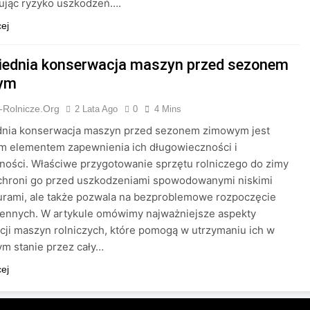
ując ryzyko uszkodzeń….
cej
ednia konserwacja maszyn przed sezonem
ym
-Rolnicze.org
2 Lata Ago
0
4 Mins
nia konserwacja maszyn przed sezonem zimowym jest
m elementem zapewnienia ich długowieczności i
ości. Właściwe przygotowanie sprzętu rolniczego do zimy
 chroni go przed uszkodzeniami spowodowanymi niskimi
urami, ale także pozwala na bezproblemowe rozpoczęcie
sennych. W artykule omówimy najważniejsze aspekty
ji maszyn rolniczych, które pomogą w utrzymaniu ich w
m stanie przez cały…
cej