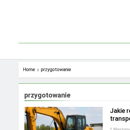
Skip
to
content
Home
przygotowanie
przygotowanie
Jakie 
transp
Maszyny