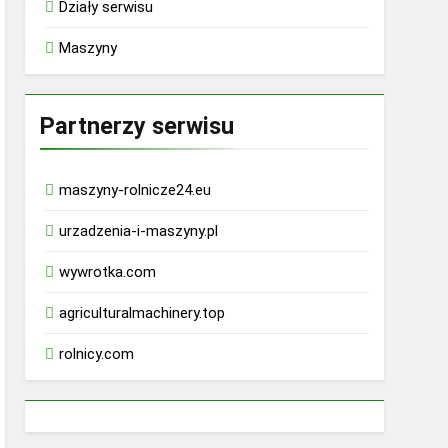
Działy serwisu
Maszyny
Partnerzy serwisu
maszyny-rolnicze24.eu
urzadzenia-i-maszyny.pl
wywrotka.com
agriculturalmachinery.top
rolnicy.com
rhino 9000 male enhancement pills reviews