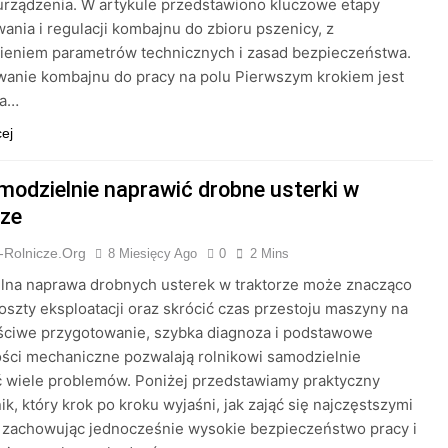
urządzenia. W artykule przedstawiono kluczowe etapy
ania i regulacji kombajnu do zbioru pszenicy, z
ieniem parametrów technicznych i zasad bezpieczeństwa.
anie kombajnu do pracy na polu Pierwszym krokiem jest
na…
cej
modzielnie naprawić drobne usterki w
rze
-Rolnicze.org
8 Miesięcy Ago
0
2 Mins
lna naprawa drobnych usterek w traktorze może znacząco
oszty eksploatacji oraz skrócić czas przestoju maszyny na
ściwe przygotowanie, szybka diagnoza i podstawowe
ści mechaniczne pozwalają rolnikowi samodzielnie
 wiele problemów. Poniżej przedstawiamy praktyczny
k, który krok po kroku wyjaśni, jak zająć się najczęstszymi
 zachowując jednocześnie wysokie bezpieczeństwo pracy i