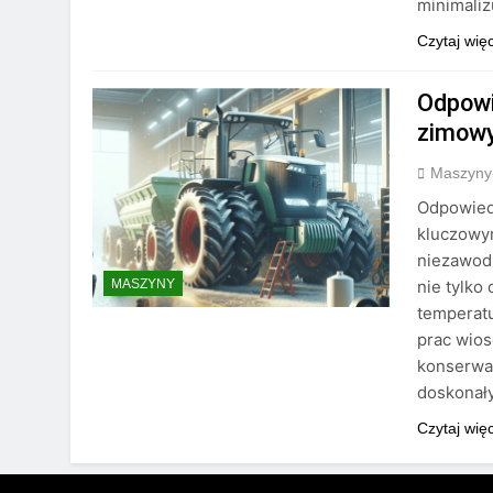
minimaliz
Czytaj wię
Odpowi
zimow
Maszyny
Odpowied
kluczowy
niezawodn
nie tylko
MASZYNY
temperat
prac wio
konserwac
doskonały
Czytaj wię