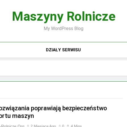
Maszyny Rolnicze
My WordPress Blog
DZIAŁY SERWISU
rozwiązania poprawiają bezpieczeństwo
ortu maszyn
-Rolnicze.org
2 Miesiące Ago
0
4 Mins