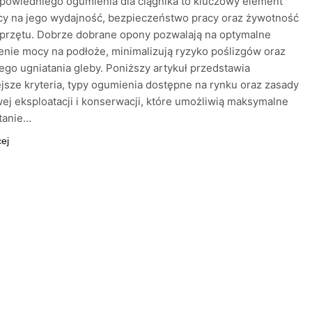
powiedniego ogumienia dla ciągnika to kluczowy element
cy na jego wydajność, bezpieczeństwo pracy oraz żywotność
przętu. Dobrze dobrane opony pozwalają na optymalne
enie mocy na podłoże, minimalizują ryzyko poślizgów oraz
go ugniatania gleby. Poniższy artykuł przedstawia
jsze kryteria, typy ogumienia dostępne na rynku oraz zasady
ej eksploatacji i konserwacji, które umożliwią maksymalne
tanie…
cej