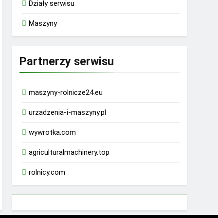
Działy serwisu
Maszyny
Partnerzy serwisu
maszyny-rolnicze24.eu
urzadzenia-i-maszyny.pl
wywrotka.com
agriculturalmachinery.top
rolnicy.com
rhino 9000 male enhancement pills reviews