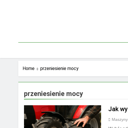
Skip
to
content
Home
przeniesienie mocy
przeniesienie mocy
Jak wy
Maszyny