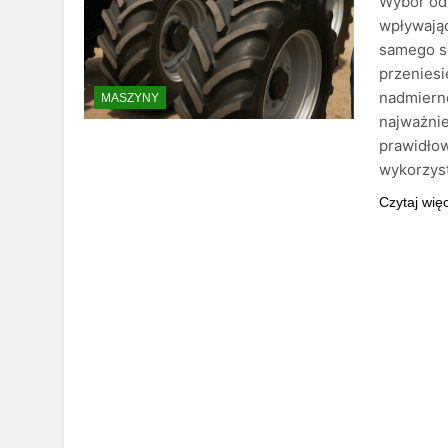
Wybór od
wpływają
samego s
przeniesi
nadmierne
MASZYNY
najważnie
prawidłow
wykorzys
Czytaj wię