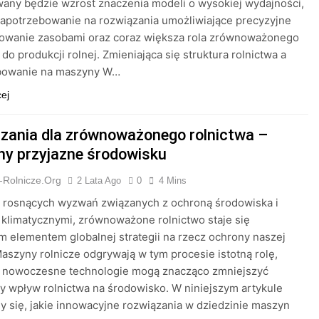
any będzie wzrost znaczenia modeli o wysokiej wydajności,
apotrzebowanie na rozwiązania umożliwiające precyzyjne
owanie zasobami oraz coraz większa rola zrównoważonego
 do produkcji rolnej. Zmieniająca się struktura rolnictwa a
bowanie na maszyny W…
cej
zania dla zrównoważonego rolnictwa –
y przyjazne środowisku
-Rolnicze.org
2 Lata Ago
0
4 Mins
u rosnących wyzwań związanych z ochroną środowiska i
klimatycznymi, zrównoważone rolnictwo staje się
 elementem globalnej strategii na rzecz ochrony naszej
Maszyny rolnicze odgrywają w tym procesie istotną rolę,
 nowoczesne technologie mogą znacząco zmniejszyć
 wpływ rolnictwa na środowisko. W niniejszym artykule
y się, jakie innowacyjne rozwiązania w dziedzinie maszyn