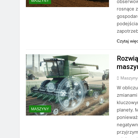
obserwow
MASZYNY
rosnące z
gospodar
podejścia
zapotrze
Czytaj wię
Rozwią
maszyn
Maszyny
W oblicz
zmianami 
kluczowym
planety. 
MASZYNY
ponieważ
negatywny
przyjrzym