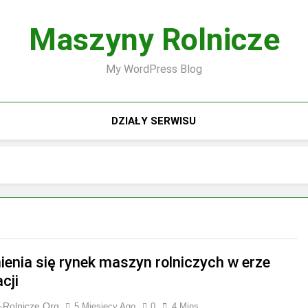
Maszyny Rolnicze
My WordPress Blog
DZIAŁY SERWISU
ienia się rynek maszyn rolniczych w erze
cji
-Rolnicze.org
5 Miesięcy Ago
0
4 Mins