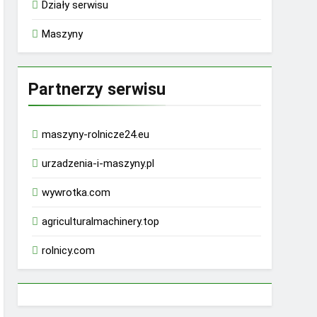
Działy serwisu
Maszyny
Partnerzy serwisu
maszyny-rolnicze24.eu
urzadzenia-i-maszyny.pl
wywrotka.com
agriculturalmachinery.top
rolnicy.com
rhino 9000 male enhancement pills reviews