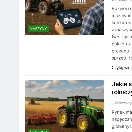
Rozwój ro
możliwośc
konkuren
z maszyna
MASZYNY
tworząc p
pola oraz
prezentuj
sprzętu 
Czytaj wię
Jakie 
rolnic
Maszyny
Rynek mas
napędzane
globalnyc