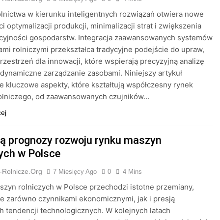
lnictwa w kierunku inteligentnych rozwiązań otwiera nowe
i optymalizacji produkcji, minimalizacji strat i zwiększenia
cyjności gospodarstw. Integracja zaawansowanych systemów
mi rolniczymi przekształca tradycyjne podejście do upraw,
rzestrzeń dla innowacji, które wspierają precyzyjną analizę
 dynamiczne zarządzanie zasobami. Niniejszy artykuł
e kluczowe aspekty, które kształtują współczesny rynek
rolniczego, od zaawansowanych czujników…
cej
są prognozy rozwoju rynku maszyn
zych w Polsce
-Rolnicze.org
7 Miesięcy Ago
0
4 Mins
zyn rolniczych w Polsce przechodzi istotne przemiany,
 zarówno czynnikami ekonomicznymi, jak i presją
h tendencji technologicznych. W kolejnych latach