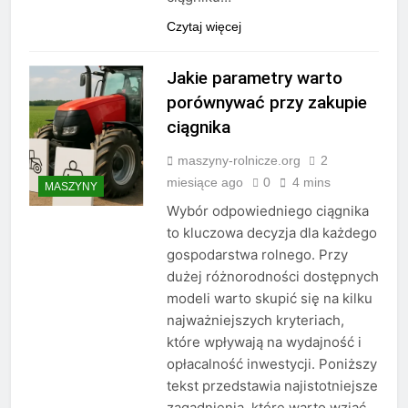
Czytaj więcej
Jakie parametry warto
porównywać przy zakupie
ciągnika
maszyny-rolnicze.org
2
miesiące ago
0
4 mins
MASZYNY
Wybór odpowiedniego ciągnika
to kluczowa decyzja dla każdego
gospodarstwa rolnego. Przy
dużej różnorodności dostępnych
modeli warto skupić się na kilku
najważniejszych kryteriach,
które wpływają na wydajność i
opłacalność inwestycji. Poniższy
tekst przedstawia najistotniejsze
zagadnienia, które warto wziąć