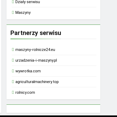
Działy serwisu
Maszyny
Partnerzy serwisu
maszyny-rolnicze24.eu
urzadzenia-i-maszyny.pl
wywrotka.com
agriculturalmachinery.top
rolnicy.com
rhino 9000 male enhancement pills reviews