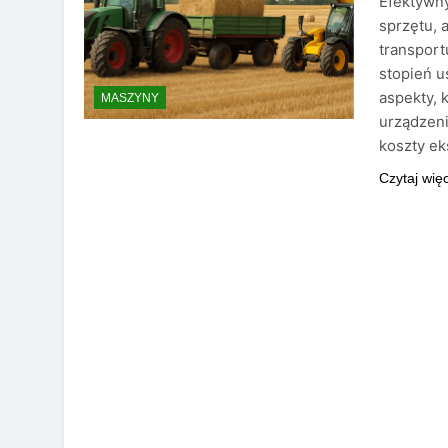
Efektywn
sprzętu, 
transpor
stopień 
aspekty, 
MASZYNY
urządzeni
koszty e
Czytaj wię