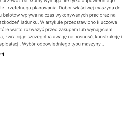
y przewóz bel słomy wymaga nie tylko odpowiedniego
ale i rzetelnego planowania. Dobór właściwej maszyna do
tu balotów wpływa na czas wykonywanych prac oraz na
uszkodzeń ładunku. W artykule przedstawiono kluczowe
które warto rozważyć przed zakupem lub wynajęciem
a, zwracając szczególną uwagę na nośność, konstrukcję i
ksploatacji. Wybór odpowiedniego typu maszyny…
cej