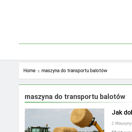
Skip
to
content
Home
maszyna do transportu balotów
maszyna do transportu balotów
Jak do
Maszyny