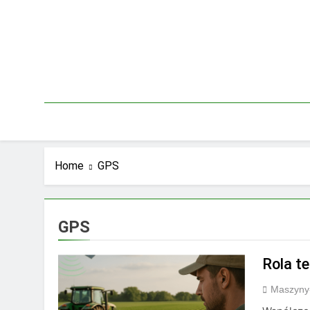
Skip
to
content
Home
GPS
GPS
Rola t
Maszyny