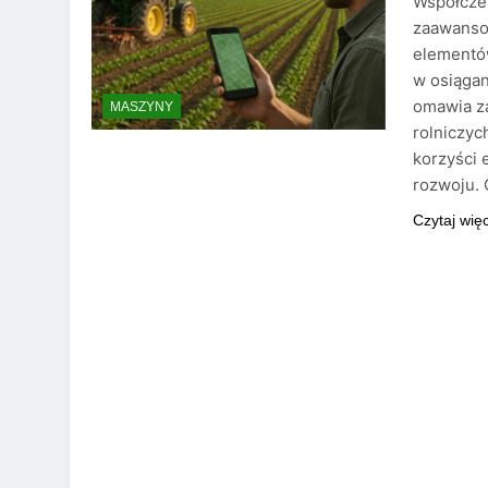
Współcze
zaawanso
elementów
w osiągan
omawia z
MASZYNY
rolniczyc
korzyści
rozwoju. 
Czytaj wię