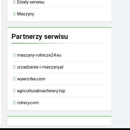
Działy serwisu
Maszyny
Partnerzy serwisu
maszyny-rolnicze24.eu
urzadzenia-i-maszyny.pl
wywrotka.com
agriculturalmachinery.top
rolnicy.com
rhino 9000 male enhancement pills reviews