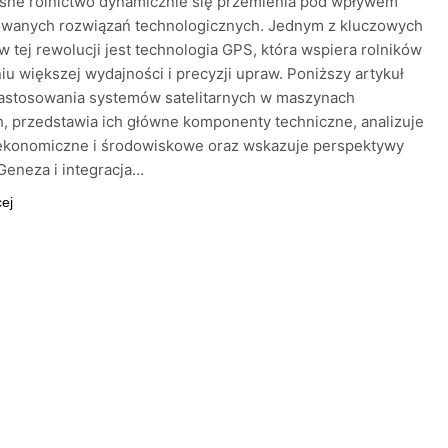
sne rolnictwo dynamicznie się przemienia pod wpływem
wanych rozwiązań technologicznych. Jednym z kluczowych
 tej rewolucji jest technologia GPS, która wspiera rolników
iu większej wydajności i precyzji upraw. Poniższy artykuł
astosowania systemów satelitarnych w maszynach
h, przedstawia ich główne komponenty techniczne, analizuje
 ekonomiczne i środowiskowe oraz wskazuje perspektywy
Geneza i integracja…
cej