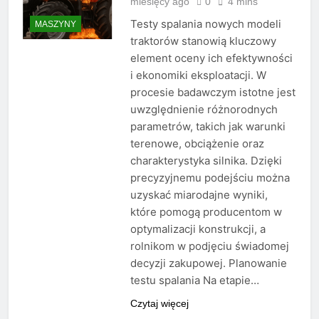
miesięcy ago
0
4 mins
Testy spalania nowych modeli
MASZYNY
traktorów stanowią kluczowy
element oceny ich efektywności
i ekonomiki eksploatacji. W
procesie badawczym istotne jest
uwzględnienie różnorodnych
parametrów, takich jak warunki
terenowe, obciążenie oraz
charakterystyka silnika. Dzięki
precyzyjnemu podejściu można
uzyskać miarodajne wyniki,
które pomogą producentom w
optymalizacji konstrukcji, a
rolnikom w podjęciu świadomej
decyzji zakupowej. Planowanie
testu spalania Na etapie…
Czytaj więcej