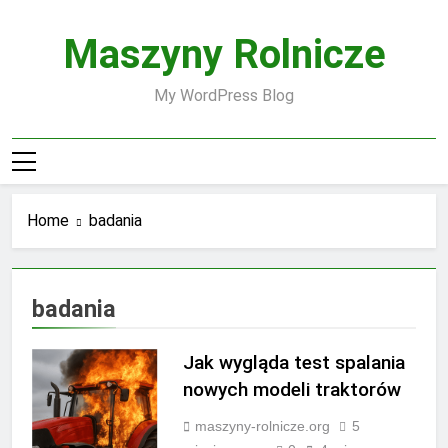
Skip
to
Maszyny Rolnicze
content
My WordPress Blog
Home
badania
badania
Jak wygląda test spalania
nowych modeli traktorów
maszyny-rolnicze.org
5