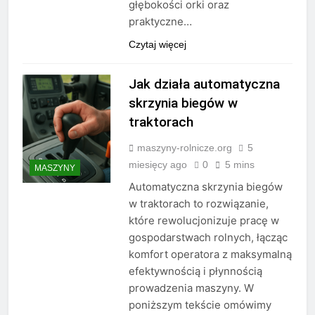
głębokości orki oraz
praktyczne…
Czytaj więcej
Jak działa automatyczna
skrzynia biegów w
traktorach
maszyny-rolnicze.org
5
miesięcy ago
0
5 mins
MASZYNY
Automatyczna skrzynia biegów
w traktorach to rozwiązanie,
które rewolucjonizuje pracę w
gospodarstwach rolnych, łącząc
komfort operatora z maksymalną
efektywnością i płynnością
prowadzenia maszyny. W
poniższym tekście omówimy