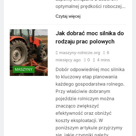
optymalnej prędkości roboczej…
Czytaj więcej
Jak dobrać moc silnika do
rodzaju prac polowych
maszyny-rolnicze.org
6
miesięcy ago
0
4 mins
Dobór odpowiedniej moc silnika
MASZYNY
to kluczowy etap planowania
każdego gospodarstwa rolnego.
Przy właściwie dobranym
pojeździe rolniczym można
znacząco zwiększyć
efektywność oraz obniżyć
koszty eksploatacji. W
poniższym artykule przyjrzymy
się, jakie czynniki należy