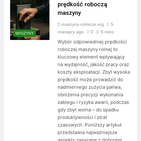
prędkość roboczą
maszyny
maszyny-rolnicze.org
5
miesięcy ago
0
5 mins
MASZYNY
Wybór odpowiedniej prędkości
roboczej maszyny rolnej to
kluczowy element wpływający
na wydajność, jakość pracy oraz
koszty eksploatacji. Zbyt wysoka
prędkość może prowadzić do
nadmiernego zużycia paliwa,
obniżenia precyzji wykonania
zabiegu i ryzyka awarii, podczas
gdy zbyt wolna – do spadku
produktywności i strat
czasowych. Poniższy artykuł
przedstawia najważniejsze
aspekty związane z doborem