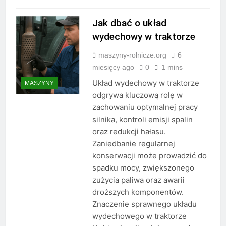
Jak dbać o układ
wydechowy w traktorze
maszyny-rolnicze.org
6
miesięcy ago
0
1 mins
Układ wydechowy w traktorze
MASZYNY
odgrywa kluczową rolę w
zachowaniu optymalnej pracy
silnika, kontroli emisji spalin
oraz redukcji hałasu.
Zaniedbanie regularnej
konserwacji może prowadzić do
spadku mocy, zwiększonego
zużycia paliwa oraz awarii
droższych komponentów.
Znaczenie sprawnego układu
wydechowego w traktorze